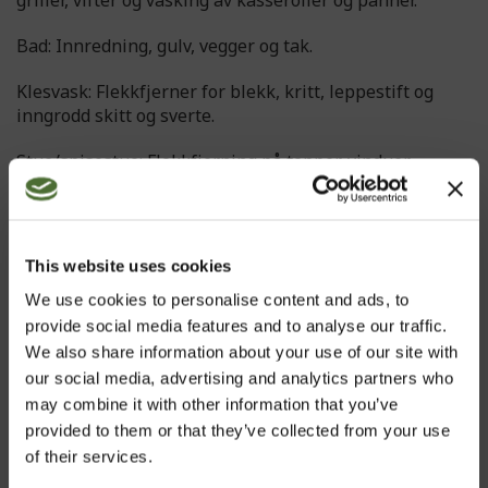
griller, vifter og vasking av kasseroller og panner.
Bad: Innredning, gulv, vegger og tak.
Klesvask: Flekkfjerner for blekk, kritt, leppestift og
inngrodd skitt og sverte.
Stue/spisestue: Flekkfjerning på tepper, vinduer,
utmerket for støvtørking.
Bilverksted: Motorvask, fjerner fett og oljeflekker, gjør
rent verktøy, garasjegulv, vinyl og arbeidsklær.
This website uses cookies
Utendørs: Griller, garasjeoppganger, utemøbler.
We use cookies to personalise content and ads, to
provide social media features and to analyse our traffic.
We also share information about your use of our site with
our social media, advertising and analytics partners who
may combine it with other information that you’ve
Kunder som har kjøpt dette produktet, kjøpte også:
provided to them or that they’ve collected from your use
Insta-Lift Eye Gel, (Alle h...
of their services.