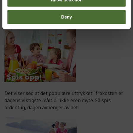
Deny
Det viser seg at det populære uttrykket "frokosten er
dagens viktigste måltid" ikke eren myte. Så spis
ordentlig, dagen avhenger av det!