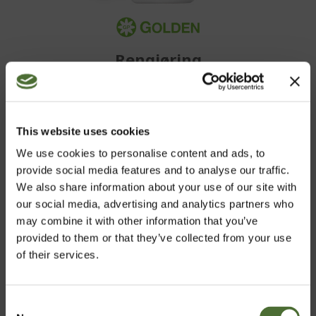
Rengjøring
This website uses cookies
BLI KUNDE
We use cookies to personalise content and ads, to
provide social media features and to analyse our traffic.
Kjøp enkelt NeoLifes store utvalg av produkter med
We also share information about your use of our site with
høy kvalitet i nettbutikken vår.
our social media, advertising and analytics partners who
may combine it with other information that you’ve
provided to them or that they’ve collected from your use
NEOLIFE NETTBUTIKK
of their services.
OPPSTARTSMULIGHET
Consent