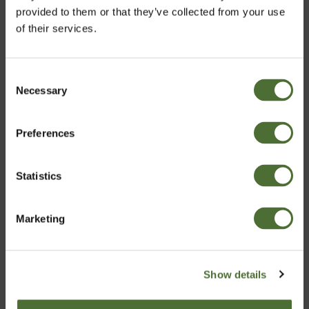
provided to them or that they’ve collected from your use
of their services.
Nutriance Organic Set, Torr...
Consent
Necessary
Velg marked
Selection
1 832,00
Preferences
Norway
Statistics
Bekreft
Marketing
Show details