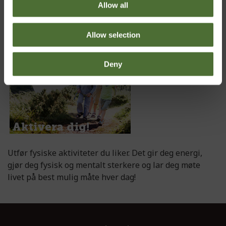
Det viser seg at det populære uttrykket "frokosten er
Allow all
dagens viktigste måltid" ikke eren myte. Så spis
ordentlig, dagen avhenger av det!
Allow selection
Deny
Utfør fysiske aktiviteter du liker. Det gir deg energi,
gjør deg fysisk og mentalt sterkere og lar deg møte
livet på best mulig måte hver dag!