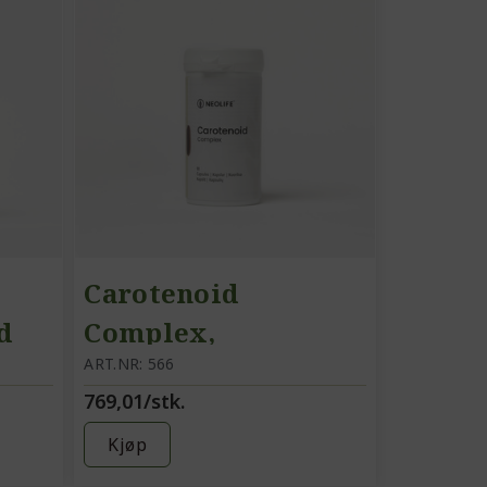
Carotenoid
d
Complex,
kosttilskudd
ART.NR: 566
769,01/stk.
karotenoider
Kjøp