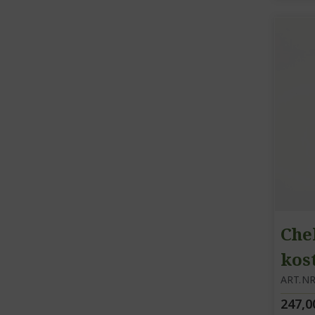
Che
kos
ART.NR
247,0