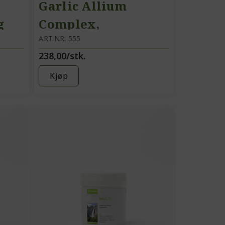
Garlic Allium
g
Complex,
kosttilskudd,
ART.NR: 555
238,00/stk.
hvitløk/løk-
preparat
Kjøp