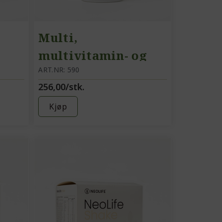
Multi,
multivitamin- og
mineraltilskudd,
ART.NR: 590
256,00/stk.
uten jern
Kjøp