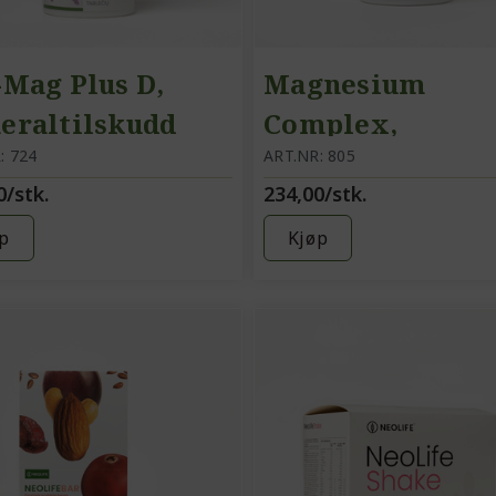
-Mag Plus D,
Magnesium
eraltilskudd
Complex,
: 724
kosttillskudd,
ART.NR: 805
0/stk.
234,00/stk.
magnesium
p
Kjøp