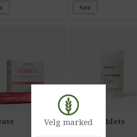
p
Kjøp
vate
Fibre Tablets
Velg marked