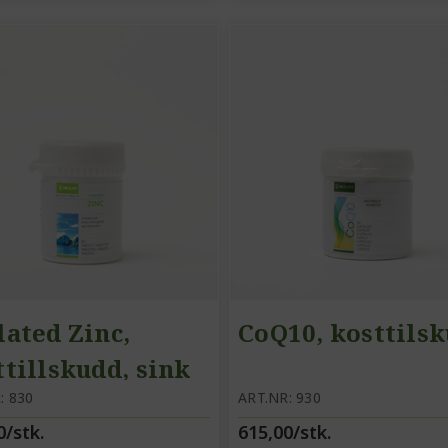
lated Zinc,
CoQ10, kosttils
ttillskudd, sink
: 830
ART.NR: 930
0/stk.
615,00/stk.