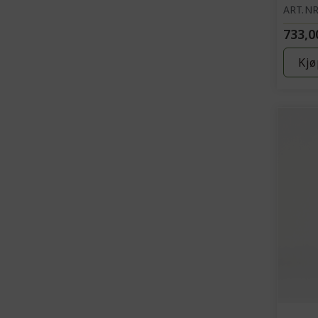
ART.NR
733,0
Kjø