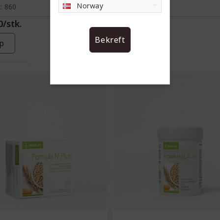
Norway
: 860
ART.NR: 850
0/stk.
270,00/stk.
Bekreft
p
Kjøp