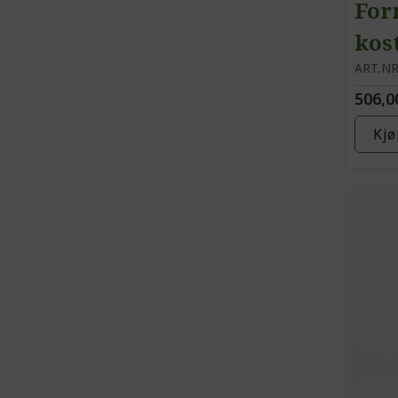
For
kos
mul
ART.NR
506,0
min
ute
Kjø