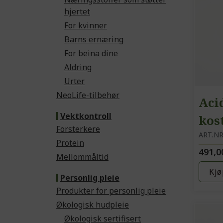
hjertet
For kvinner
Barns ernæring
For beina dine
Aldring
Urter
NeoLife-tilbehør
Aci
Vektkontroll
kos
Forsterkere
mel
ART.NR
Protein
491,0
Mellommåltid
Kjø
Personlig pleie
Produkter for personlig pleie
Økologisk hudpleie
Økologisk sertifisert