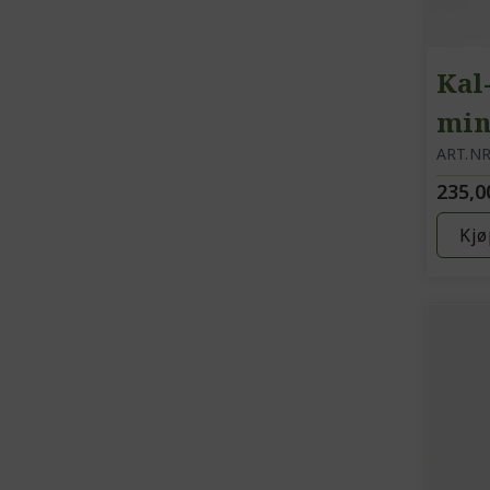
Kal
min
ART.NR
235,0
Kjø