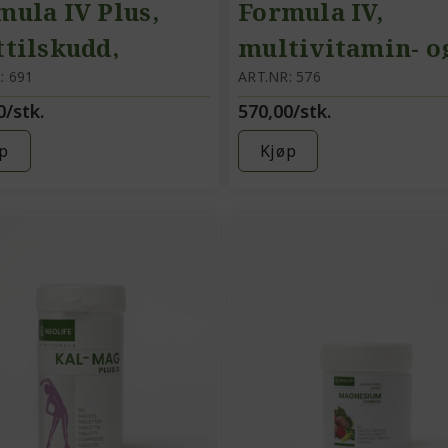
mula IV Plus,
Formula IV,
ttilskudd,
multivitamin- o
tivitamin- og
: 691
mineraltilskudd
ART.NR: 576
0/stk.
570,00/stk.
eraltilskudd,
n jern
p
Kjøp