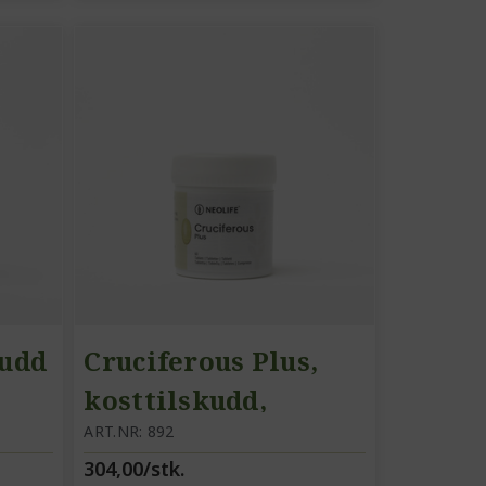
kudd
Cruciferous Plus,
kosttilskudd,
korsblomst
ART.NR: 892
304,00/stk.