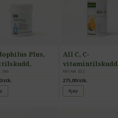
dophilus Plus,
All C, C-
ttilskudd,
vitamintilskudd
kesyrebakteriepreparat
: 560
kosttilskudd, C-
ART.NR: 552
0/stk.
275,00/stk.
vitamin,
tyggetablett
p
Kjøp