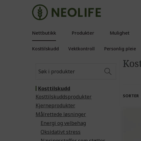
Nettbutikk
Produkter
Mulighet
Kosttilskudd
Vektkontroll
Personlig pleie
Kost
Kosttilskudd
SORTER
Kosttilskuddsprodukter
Kjerneprodukter
Målrettede løsninger
Energi og velbehag
Oksidativt stress
Næringsstoffer som støtter