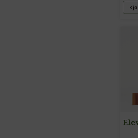
Kjø
Ele