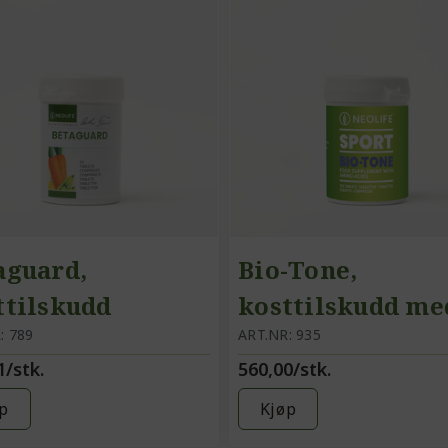
aguard,
Bio-Tone,
ttilskudd
kosttilskudd me
: 789
aminosyrer
ART.NR: 935
1/stk.
560,00/stk.
p
Kjøp