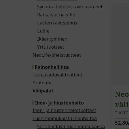
Sydäntä tukevat ravintoaineet
Ratkaisut naisille
Lasten ravitsemus
Luille
Ikääntyminen
Yrttituotteet
NeoLife-oheistuotteet
Painonhallinta
Tukea antavat tuotteet
Proteiini
Välipalat
Neo
Ihon- ja hiustenhoito
väl
Ihon- ja hiustenhoitotuotteet
TUOTE
Luonnonmukaista ihonhoitoa
52,80
Sertifioidusti luonnonmukaista