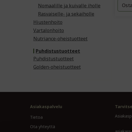
Ost
Nomaalille ja kuivalle iholle
Rasvaiselle- ja sekaiholle
Hiustenhoito
Vartalonhoito
Nutriance-oheistuotteet
Puhdistustuotteet
Puhdistustuotteet
Golden-oheistuotteet
Asiakaspalvelu
Tarvits
Asiakasp
Tietoa
Ota yhteyttä
asiakasp