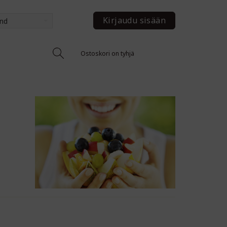
Kirjaudu sisään
and
Ostoskori on tyhjä