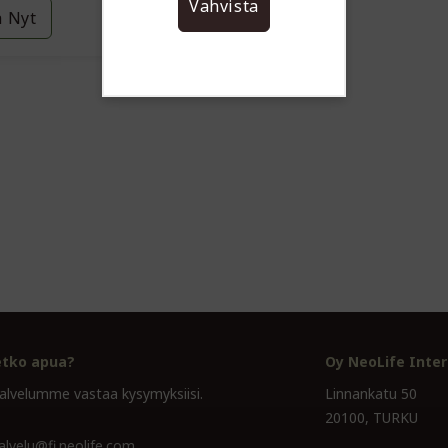
Vahvista
a Nyt
etko apua?
Oy NeoLife Inter
alvelumme vastaa kysymyksiisi.
Linnankatu 50
20100, TURKU
alvelu@fi.neolife.com