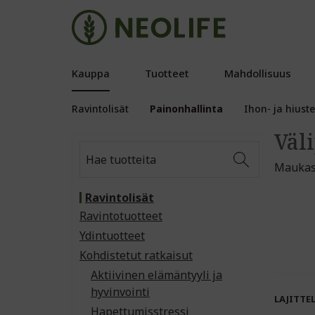
Kauppa
Tuotteet
Mahdollisuus
Ravintolisät
Painonhallinta
Ihon- ja hiust
Väl
Maukas 
Ravintolisät
Ravintotuotteet
Ydintuotteet
Kohdistetut ratkaisut
Aktiivinen elämäntyyli ja
hyvinvointi
LAJITTE
Hapettumisstressi