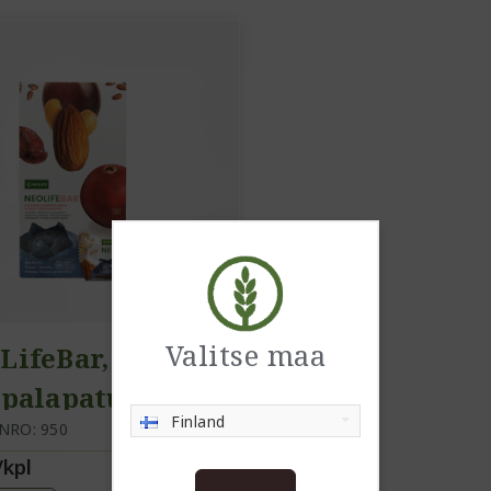
Valitse maa
LifeBar,
ipalapatukka
Finland
NRO: 950
/kpl