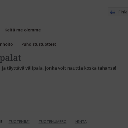
Finl
Keitä me olemme
enhoito
Puhdistustuotteet
ipalat
ja täyttävä välipala, jonka voit nauttia koska tahansa!
LE
TUOTENIMI
TUOTENUMERO
HINTA